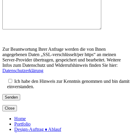
Bitte
lasse
dieses
Zur Beantwortung Ihrer Anfrage werden die von Ihnen
Feld
angegebenen Daten „SSL-verschlüsselt/per https“ an meinen
leer.
Server-Provider übertragen, gespeichert und bearbeitet. Weitere
Infos zum Datenschutz und Widerrufshinweis finden Sie hier:
Datenschutzerklärung
Ich habe den Hinweis zur Kenntnis genommen und bin damit
einverstanden.
Close
Home
Portfolio
Design-Auftrag ♦ Ablauf