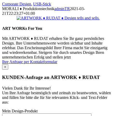
Corporate Design
,
USB-Stick
MORALI ♦ Produktionstechnik
adminTR
2021-03-
21T22:23:27+01:00
ART WORKs For You
Mit ARTWORK ♦ RUDAT erhalten Sie Ihr ganz persönliches
Design. Ihre Unternehmenswerte werden sichtbar und Inhalte
erlebbar. Das Erscheinungsbild Ihrer Firma macht Sie einzigartig
und wiedererkennbar. Steigern Sie durch smartes Design Ihren
unternehmerischen Erfolg und stellen jetzt
Ihre Anfrage per Kontaktformular
×
KUNDEN-Anfrage an ARTWORK ♦ RUDAT
Bitte
Bitte
Vielen Dank für Ihr Interesse!
lasse
lasse
Um Ihre Anfrage bestmöglich und zeitnah zu beantworten, wählen
dieses
dieses
und füllen Sie bitte die für Sie relevanten Klick- und Text-Felder
Feld
Feld
aus:
leer.
leer.
Mein Design-Produkt