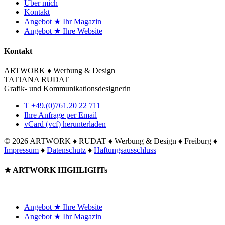
Über mich
Kontakt
Angebot ★ Ihr Magazin
Angebot ★ Ihre Website
Kontakt
ARTWORK ♦ Werbung & Design
TATJANA RUDAT
Grafik- und Kommunikationsdesignerin
T +49.(0)761.20 22 711
Ihre Anfrage per Email
vCard (vcf) herunterladen
©
2026 ARTWORK ♦ RUDAT ♦ Werbung & Design ♦ Freiburg ♦
Impressum
♦
Datenschutz
♦
Haftungsausschluss
Toggle
★ ARTWORK HIGHLIGHTs
Sliding
Bar
Area
Angebot ★ Ihre Website
Angebot ★ Ihr Magazin