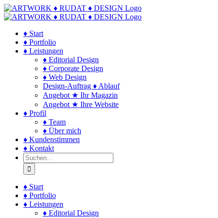
Zum
Inhalt
springen
♦ Start
♦ Portfolio
♦ Leistungen
♦ Editorial Design
♦ Corporate Design
♦ Web Design
Design-Auftrag ♦ Ablauf
Angebot ★ Ihr Magazin
Angebot ★ Ihre Website
♦ Profil
♦ Team
♦ Über mich
♦ Kundenstimmen
♦ Kontakt
Suche
nach:
♦ Start
♦ Portfolio
♦ Leistungen
♦ Editorial Design